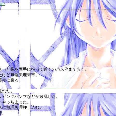
ter
入った袋を両手に持って近くのバス停まで歩く。
たけど無理矢理乗車。
停車に乗る。
破れた。
ッピングハンマなどが散乱した。
、やっちまった。
ちに無理矢理押し込む。
様。