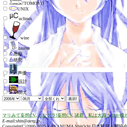
TOMOYO
UNIX
uclinux
wine
zaurus
愚痴
研究
声優
設計
萌え
マリみて妄想CV
,
となグラ!妄想CV
,
諸君、私は大原さやか様
E-mail:shin@aerg.jp
Copyright(C)2000-2025,KAYANUMA Shin'ichi,日本駄目人間協会 Al