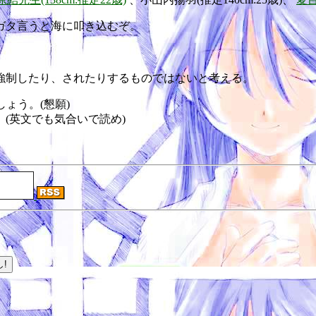
ガタ言うと海に叩き込むぞ。
強制したり、されたりするものではないと考える。
ょう。(懇願)
(英文でも気合いで読め)