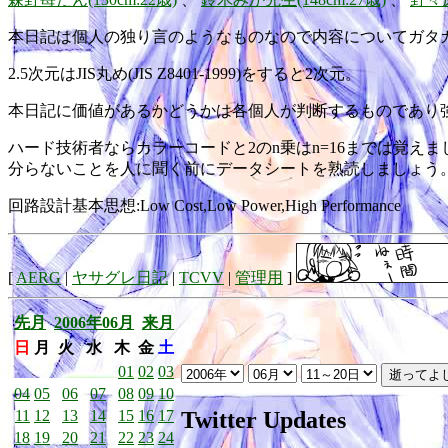
本日記は個人の独り言のようなものなので内容についてガタ
2.5次元はJIS丸め(JIS Z8401-1999)をすると2次元。
本日記に価値があるかどうかは各個人が判断するものであり
ハード技術者ならカラーコードと2のn乗はn=16までは覚えまし
分らないことを人に聞く前にデータシートを熟読しましょう。
回路設計基本思想:Low Cost,Low Power,High Performance
[
AERG
|
ヤサグレ日記
|
TCVV
|
管理用
]
先月
2006年06月
来月
日
月
火
水
木
金
土
01
02
03
04
05
06
07
08
09
10
Twitter Updates
11
12
13
14
15
16
17
18
19
20
21
22
23
24