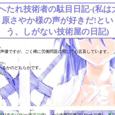
-へたれ技術者の駄目日記-(私は
原さやか様の声が好きだ!とい
う、しがない技術屋の日記)
す。
ニメ/声優ですが、ごく稀に労働問題に関しても言及しています。
すっ。
いるかのどちらかです。
ん。
。
。
結先生(138cm:推定22歳)
、小山内揚羽(推定140cm:25歳)、
夏目