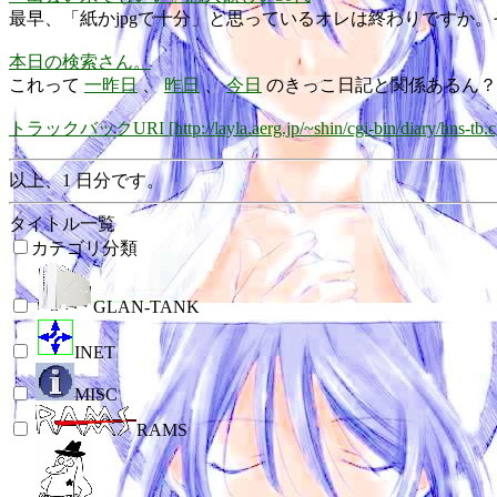
最早、「紙かjpgで十分」と思っているオレは終わりですか
本日の検索さん。
これって
一昨日
、
昨日
、
今日
のきっこ日記と関係あるん？
トラックバックURI [http://layla.aerg.jp/~shin/cgi-bin/diary/hns-tb.c
以上、1 日分です。
タイトル一覧
カテゴリ分類
GLAN-TANK
INET
MISC
RAMS