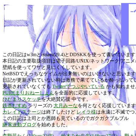
この日記はw3mとemacs(29.4)とDDSKKを使って書いていま
本日記の主要取扱項目は電子回路/UNIX/ネットワーク/ア
壁紙を使ってワザと見にくくしています。
NetBSDでえっちなゲイムが出来無いのはいけないと思いま
日記が更新されていない時は激務で果てているか酔っ払って
更新されていなくても
Twitterでつぶやいている
かも知れませ
PUREまりおねーしょん
を全面的に応援しています。
ひだまりスケッチ
を大絶賛応援 中です。
鉄道むすめ
シリーズの
大月みーな
を何となく応援しています
カレイドステージ
は終了したけど
レイラ様
は永遠に不滅でつ
この日記は上司とか恩師も見ているのでガクガクブルブル
継電連動ブログ
を始めました。
森野苺たん(130cm:22歳)
、
鈴木みか先生(148cm:27歳)
、
野々原