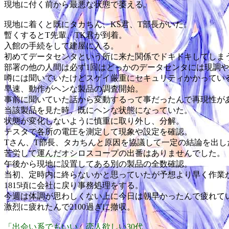
現地に付く前から最悪な状態で萎える。
現地に着くと既にタカちん、KS君、T部長がいた。
暫くするとT先輩、TK君が到着。
入館の手続をして建屋に入る。
初めてデータセンタという所に来た関係でドキドキしてしま
部署の他の人間は必ず1回はどっかのデータセンタには現調
噂には聞いていたけどスゲイ厳重にセキュリティかかってい
早速、動作がヘンな製品の調査開始。
事前に聞いていた話から変動するって事だったんで再現性が
当該製品を見た時、既にヘンな状態になっていた。
状態が変化しないように慎重に取り外し、分解。
テスタで各所の電圧を測定して現象や設定を確認。
Tさん、T部長、タカちんと原因を協議して一定の結論を出し
苦労して運んだオシロスコープの出番はありませんでした。
午後から現地に設置してある別の製品の全数確認。
当初、定時内に終らないかと思っていたが予想より早く作業
1815頃に会社に戻り事務処理をする。
今週は体調が思わしくない上に今日は朝早かったんで疲れて
激烈に疲れたんで2100過ぎに撤収。
「出会い系でもいい」恋人欲しい30代