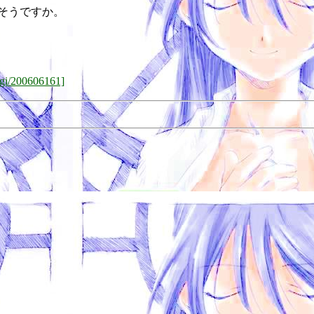
。そうですか。
gi/200606161]