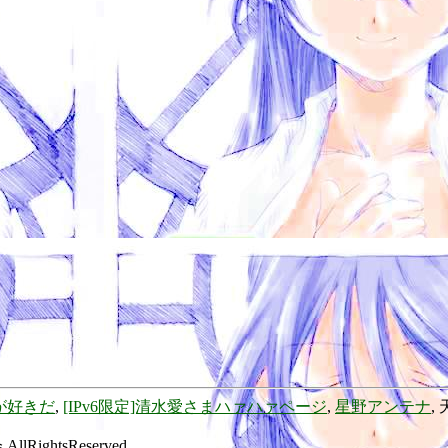
が好きだ
,
[IPv6限定]清水愛さまハァハァページ
,
星野アンテナ
,
lRightsReserved.