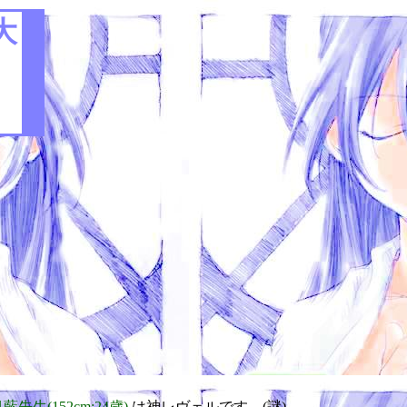
大
藍先生(152cm:24歳)
は神レヴェルです。(謎)