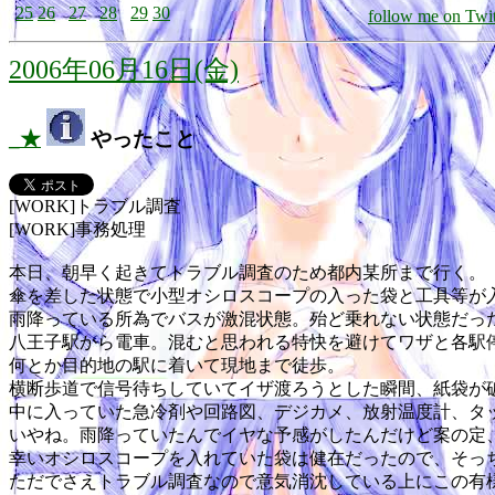
25
26
27
28
29
30
follow me on Twit
2006年06月16日(金)
_★
やったこと
[WORK]トラブル調査
[WORK]事務処理
本日、朝早く起きてトラブル調査のため都内某所まで行く。
傘を差した状態で小型オシロスコープの入った袋と工具等が
雨降っている所為でバスが激混状態。殆ど乗れない状態だっ
八王子駅から電車。混むと思われる特快を避けてワザと各駅
何とか目的地の駅に着いて現地まで徒歩。
横断歩道で信号待ちしていてイザ渡ろうとした瞬間、紙袋が
中に入っていた急冷剤や回路図、デジカメ、放射温度計、タ
いやね。雨降っていたんでイヤな予感がしたんだけど案の定
幸いオシロスコープを入れていた袋は健在だったので、そっ
ただでさえトラブル調査なので意気消沈している上にこの有