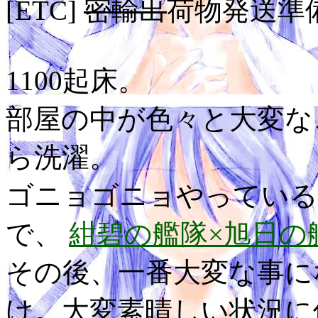
[ETC]
密輸出
荷物発送準
1100起床。
部屋の中が色々と大変な
ら洗濯。
ゴニョゴニョやっている
で、
紺碧の艦隊×旭日の艦
その後、一番大変な事に
け。大変素晴しい状況に