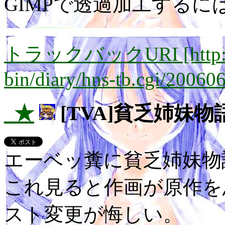
GIMPで透過加工するに
トラックバックURI [http://lay
bin/diary/hns-tb.cgi/20060
_★
[TVA]貧乏姉妹物
エーベッ糞に貧乏姉妹
これ見ると作画が原作を
スト変更が悔しい。