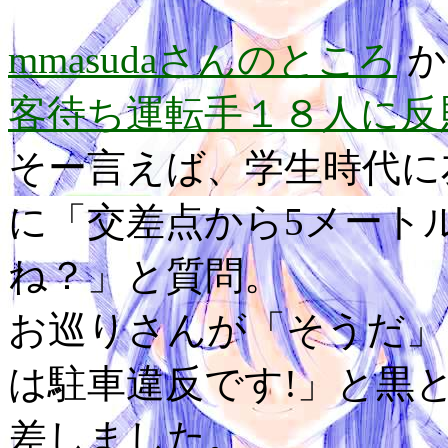
mmasudaさんのところ
か
客待ち運転手１８人に反
そー言えば、学生時代に
に「交差点から5メート
ね？」と質問。
お巡りさんが「そうだ」
は駐車違反です!」と黒
差しました。