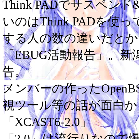
Think PADでサスペ
いのはThink PADを
する人の数の違いだとか
「EBUG活動報告」。新
告。
メンバーの作ったOpenBS
視ツール等の話が面白か
「XCAST6-2.0」
「2.0」は流行りなので