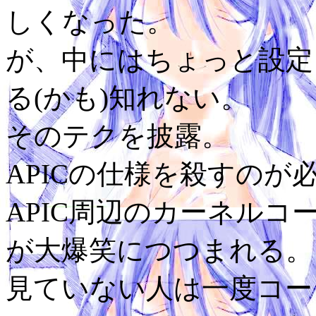
しくなった。
が、中にはちょっと設定
る(かも)知れない。
そのテクを披露。
APICの仕様を殺すのが
APIC周辺のカーネル
が大爆笑につつまれる。
見ていない人は一度コー