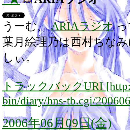
うーむ、
ARIAラジオ
っ
葉月絵理乃は西村ちなみ
しぃ。
トラックバックURI [http://lay
bin/diary/hns-tb.cgi/20060
2006年06月09日(金)