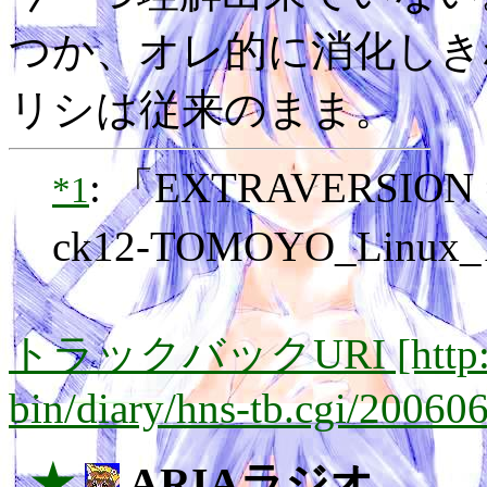
つか、オレ的に消化しき
リシは従来のまま。
: 「EXTRAVERSION
*1
ck12-TOMOYO_Lin
トラックバックURI [http://lay
bin/diary/hns-tb.cgi/20060
_★
ARIAラジオ