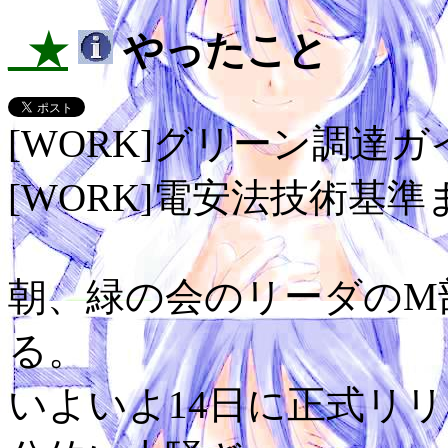
_★
やったこと
[WORK]グリーン調達
[WORK]電安法技術基準
朝、緑の会のリーダのM
る。
いよいよ14日に正式リ