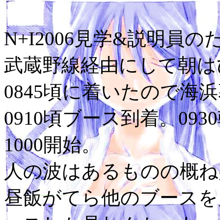
N+I2006見学&説明員の
武蔵野線経由にして朝は
0845頃に着いたので海
0910頃ブース到着。093
1000開始。
人の波はあるものの概ね
昼飯がてら他のブースを