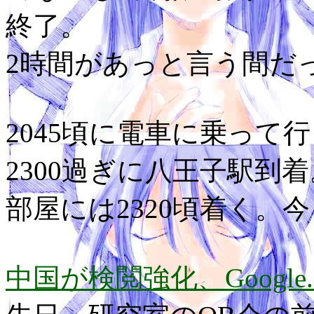
終了。
2時間があっと言う間だ
2045頃に電車に乗って
2300過ぎに八王子駅到着
部屋には2320頃着く。
中国が検閲強化、Googl