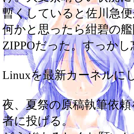
暫くしていると佐川急便
何かと思ったら紺碧の艦隊
ZIPPOだった。すっか
Linuxを最新カーネル
夜、夏祭の原稿執筆依頼
者に投げる。