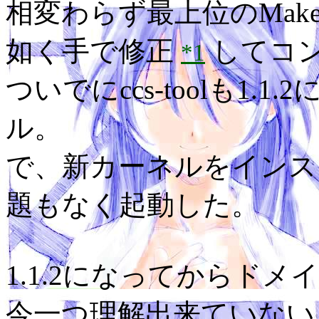
相変わらず最上位のMakef
如く手で修正
してコ
*1
ついでにccs-toolも1
ル。
で、新カーネルをインス
題もなく起動した。
1.1.2になってからド
今一つ理解出来ていない