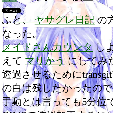
ふと、
ヤサグレ日記
の
なった。
メイドさんカウンタ
し
えて
マリかう
にしてみ
透過させるためにtrans
の白は残したかったので
手動とは言っても5分位