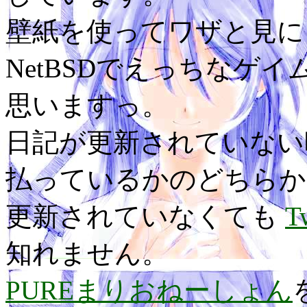
壁紙を使ってワザと見に
NetBSDでえっちなゲ
思いますっ。
日記が更新されていない
払っているかのどちらか
更新されていなくても
T
知れません。
PUREまりおねーしょん