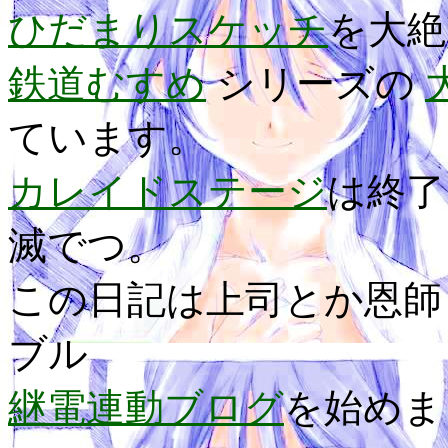
ひだまりスケッチ
を大絶
鉄道むすめ
シリーズの
ています。
カレイドステージ
は終
滅でつ。
この日記は上司とか恩師
ブル
継電連動ブログ
を始めま