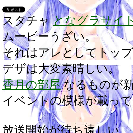
スタチャ
となグラサイ
ムービーうざい。
それはアレとしてトップ
デザは大変素晴しい。
香月の部屋
なるものが新
イベントの模様が載って
放送開始が待ち遠しい。