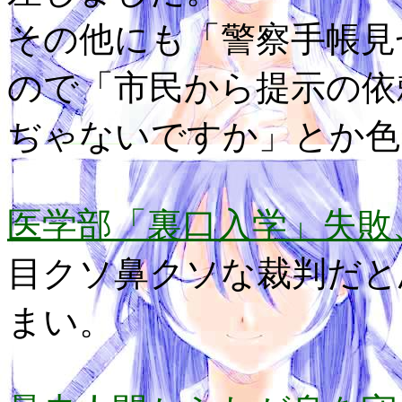
その他にも「警察手帳見
ので「市民から提示の依
ぢゃないですか」とか色
医学部「裏口入学」失敗
目クソ鼻クソな裁判だと
まい。