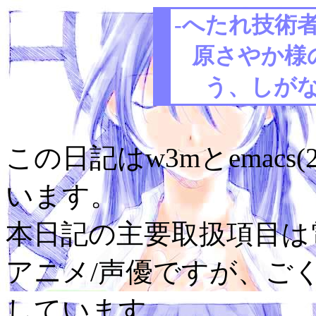
-へたれ技術者
原さやか様
う、しがな
この日記はw3mとemacs(
います。
本日記の主要取扱項目は電
アニメ/声優ですが、ご
しています。