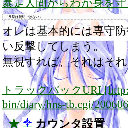
暴走人間からわが身を守
オレは基本的には専守防
い反撃してしまう。
無視すれば、それはそれ
トラックバックURI [http://lay
bin/diary/hns-tb.cgi/20060
_★
カウンタ設置