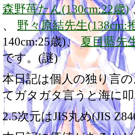
森野苺たん(130cm:22歳)
、
野々原結先生(138cm:
140cm:25歳)、
夏目藍先生(
です。(謎)
本日記は個人の独り言の
てガタガタ言うと海に叩
2.5次元はJIS丸め(JIS Z