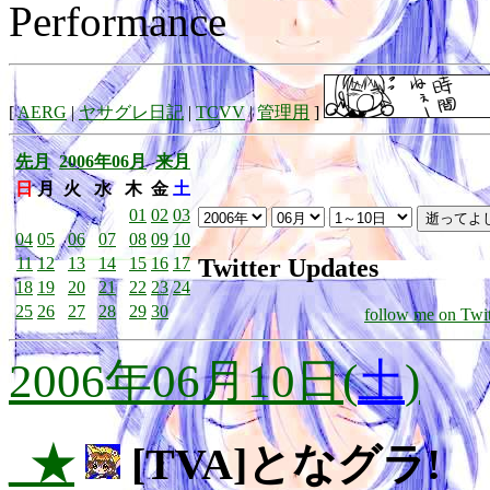
Performance
[
AERG
|
ヤサグレ日記
|
TCVV
|
管理用
]
先月
2006年06月
来月
日
月
火
水
木
金
土
01
02
03
04
05
06
07
08
09
10
Twitter Updates
11
12
13
14
15
16
17
18
19
20
21
22
23
24
25
26
27
28
29
30
follow me on Twit
2006年06月10日(
土
)
_★
[TVA]となグラ!