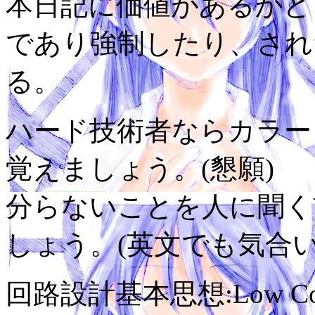
本日記に価値があるかど
であり強制したり、され
る。
ハード技術者ならカラーコ
覚えましょう。(懇願)
分らないことを人に聞く
しょう。(英文でも気合い
回路設計基本思想:Low Cost,