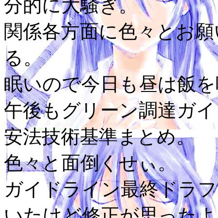
分的に大騒ぎ。
関係各方面に色々とお願
る。
眠いので今日も昼は飯を
午後もグリーン調達ガイ
安法技術基準まとめ。
色々と面倒くせぃ。
ガイドライン最終ドラフ
いたけど修正が思ったよ