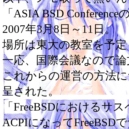
「ASIA BSD Confe
2007年3月8日～11日。
場所は東大の教室を予定
一応、国際会議なので論
これからの運営の方法に
呈された。
「FreeBSDにおける
ACPIになってFreeB