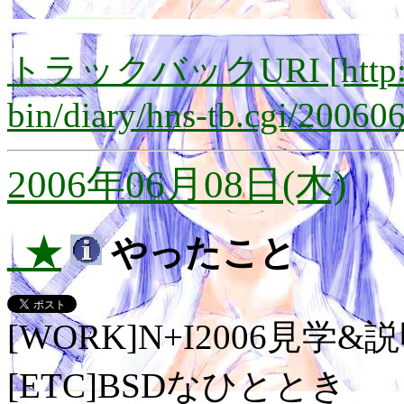
トラックバックURI [http://lay
bin/diary/hns-tb.cgi/20060
2006年06月08日(木)
_★
やったこと
[WORK]N+I2006見学&
[ETC]BSDなひととき