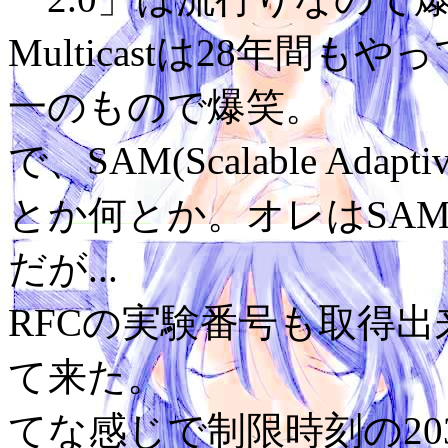
Multicastは28年間
一のもので爆笑。
で、SAM(Scalable Adap
とか何とか。オレはSA
だが...
RFCの実験番号も取得
て来た。
てな感じで制限時刻の20