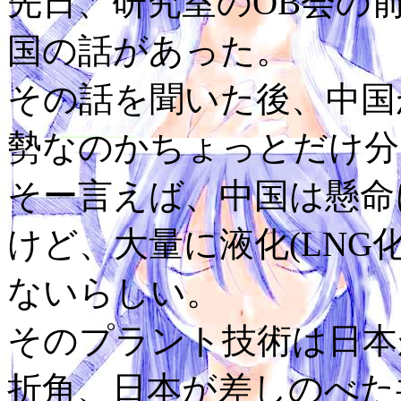
先日、研究室のOB会の
国の話があった。
その話を聞いた後、中国
勢なのかちょっとだけ分
そー言えば、中国は懸命
けど、大量に液化(LNG
ないらしい。
そのプラント技術は日本
折角、日本が差しのべた