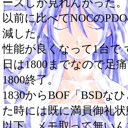
ースしか見れんかった。
以前に比べてNOCのPD
減した。
性能が良くなって1台で
日は1800までなので足
1800終了。
1830からBOF「BSD
た時には既に満員御礼状
以下、メモ取って無いん