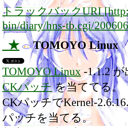
トラックバックURI [http://lay
bin/diary/hns-tb.cgi/20060
_★
TOMOYO Linux
TOMOYO Linux
-1.1.
CKパッチ
を当ててる。
CKパッチでKernel-2.6
パッチを当てる。