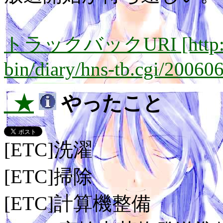
トラックバックURI [http://lay
bin/diary/hns-tb.cgi/20060
_★
やったこと
[ETC]洗濯
[ETC]掃除
[ETC]計算機整備