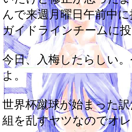
んで来週月曜日午前中に
ガイドラインチームに投げ
今日、入梅したらしい。
よ。
世界杯蹴球が始まった訳
組を乱すヤツなのでオレ