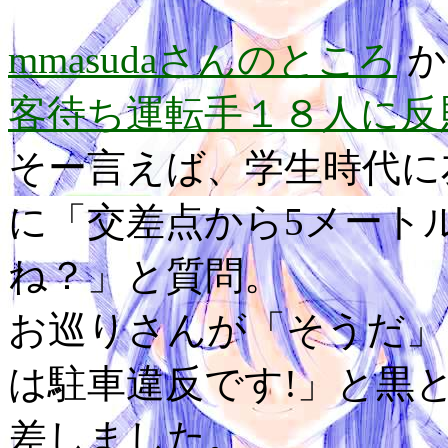
mmasudaさんのところ
か
客待ち運転手１８人に反
そー言えば、学生時代に
に「交差点から5メート
ね？」と質問。
お巡りさんが「そうだ」
は駐車違反です!」と黒
差しました。