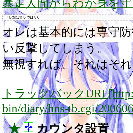
暴走人間からわが身を守
オレは基本的には専守防
い反撃してしまう。
無視すれば、それはそれ
トラックバックURI [http://lay
bin/diary/hns-tb.cgi/20060
_★
カウンタ設置