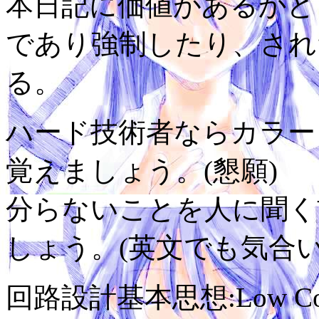
本日記に価値があるかど
であり強制したり、され
る。
ハード技術者ならカラーコ
覚えましょう。(懇願)
分らないことを人に聞く
しょう。(英文でも気合い
回路設計基本思想:Low Cost,