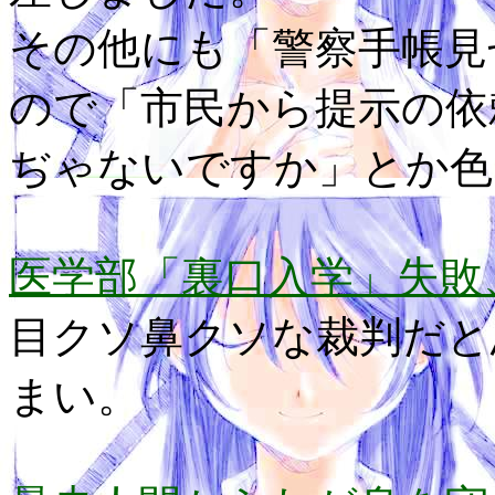
その他にも「警察手帳見
ので「市民から提示の依
ぢゃないですか」とか色
医学部「裏口入学」失敗
目クソ鼻クソな裁判だと
まい。