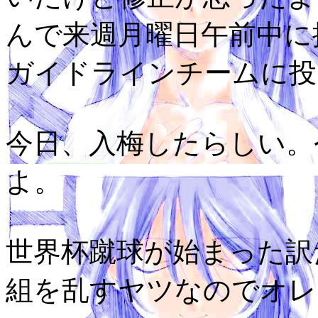
んで来週月曜日午前中に
ガイドラインチームに投げ
今日、入梅したらしい。
よ。
世界杯蹴球が始まった訳
組を乱すヤツなのでオレ