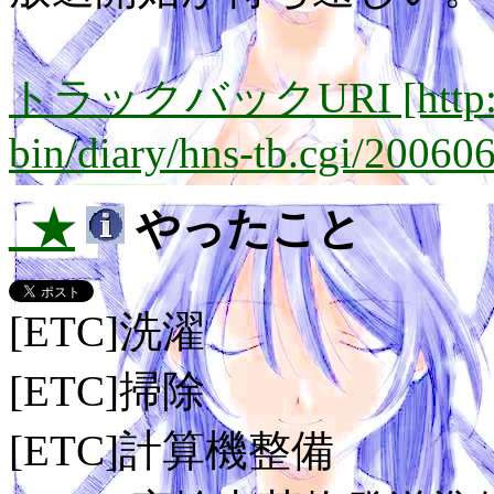
トラックバックURI [http://lay
bin/diary/hns-tb.cgi/20060
_★
やったこと
[ETC]洗濯
[ETC]掃除
[ETC]計算機整備