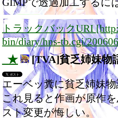
GIMPで透過加工するに
トラックバックURI [http://lay
bin/diary/hns-tb.cgi/20060
_★
[TVA]貧乏姉妹物
エーベッ糞に貧乏姉妹
これ見ると作画が原作を
スト変更が悔しい。