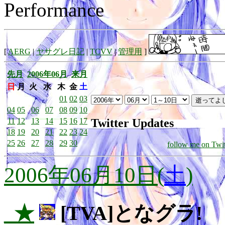
Performance
[
AERG
|
ヤサグレ日記
|
TCVV
|
管理用
]
先月
2006年06月
来月
日
月
火
水
木
金
土
01
02
03
04
05
06
07
08
09
10
Twitter Updates
11
12
13
14
15
16
17
18
19
20
21
22
23
24
25
26
27
28
29
30
follow me on Twit
2006年06月10日(
土
)
_★
[TVA]となグラ!