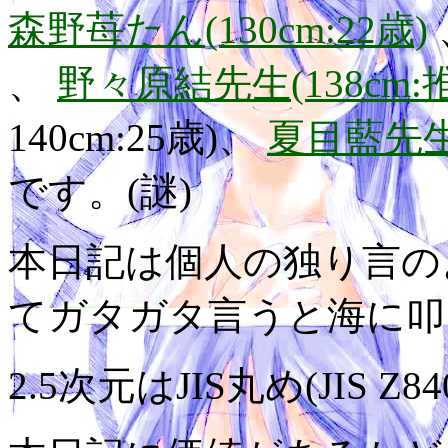
森野苺たん(130cm:22歳)
、
野々原結先生(138cm:
140cm:25歳)、
夏目藍先生(
です。(謎)
本日記は個人の独り言の
てガタガタ言うと海に叩
2.5次元はJIS丸め(JIS Z