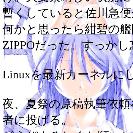
暫くしていると佐川急便
何かと思ったら紺碧の艦隊
ZIPPOだった。すっか
Linuxを最新カーネル
夜、夏祭の原稿執筆依頼
者に投げる。