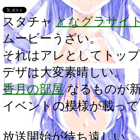
スタチャ
となグラサイ
ムービーうざい。
それはアレとしてトップ
デザは大変素晴しい。
香月の部屋
なるものが新
イベントの模様が載って
放送開始が待ち遠しい。