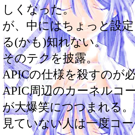
しくなった。
が、中にはちょっと設定
る(かも)知れない。
そのテクを披露。
APICの仕様を殺すのが
APIC周辺のカーネル
が大爆笑につつまれる。
見ていない人は一度コー