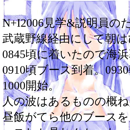
N+I2006見学&説明員の
武蔵野線経由にして朝は
0845頃に着いたので海
0910頃ブース到着。093
1000開始。
人の波はあるものの概ね
昼飯がてら他のブースを