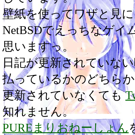
壁紙を使ってワザと見に
NetBSDでえっちなゲ
思いますっ。
日記が更新されていない
払っているかのどちらか
更新されていなくても
T
知れません。
PUREまりおねーしょん