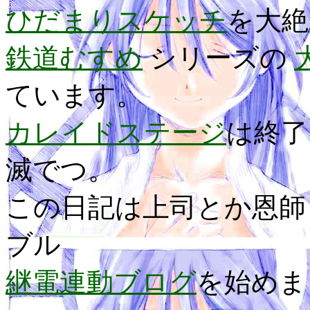
ひだまりスケッチ
を大絶
鉄道むすめ
シリーズの
ています。
カレイドステージ
は終
滅でつ。
この日記は上司とか恩師
ブル
継電連動ブログ
を始めま