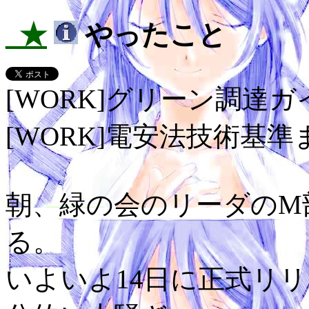
_★
やったこと
[WORK]グリーン調達
[WORK]電安法技術基準
朝、緑の会のリーダのM
る。
いよいよ14日に正式リ