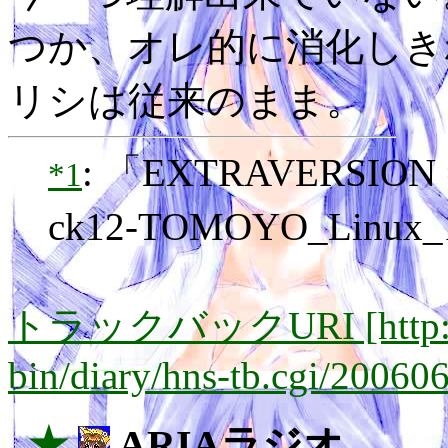
つか、オレ的に消化しき
リシは従来のまま。
: 「EXTRAVERSION
*1
ck12-TOMOYO_Lin
トラックバックURI [http://lay
bin/diary/hns-tb.cgi/20060
_★
ARIAラジオ