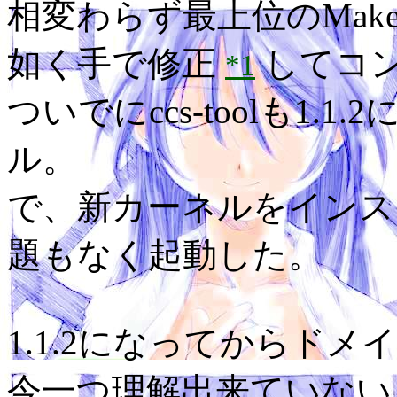
相変わらず最上位のMakef
如く手で修正
してコ
*1
ついでにccs-toolも1
ル。
で、新カーネルをインス
題もなく起動した。
1.1.2になってからド
今一つ理解出来ていない