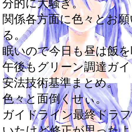
分的に大騒ぎ。
関係各方面に色々とお願
る。
眠いので今日も昼は飯を
午後もグリーン調達ガイ
安法技術基準まとめ。
色々と面倒くせぃ。
ガイドライン最終ドラフ
いたけど修正が思ったよ