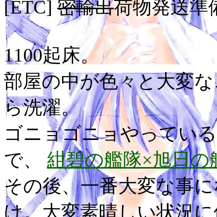
[ETC]
密輸出
荷物発送準
1100起床。
部屋の中が色々と大変な
ら洗濯。
ゴニョゴニョやっている
で、
紺碧の艦隊×旭日の艦
その後、一番大変な事に
け。大変素晴しい状況に