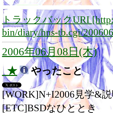
トラックバックURI [http://lay
bin/diary/hns-tb.cgi/20060
2006年06月08日(木)
_★
やったこと
[WORK]N+I2006見学&
[ETC]BSDなひととき