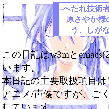
-へたれ技術者
原さやか様
う、しがな
この日記はw3mとemacs(
います。
本日記の主要取扱項目は電
アニメ/声優ですが、ご
しています。