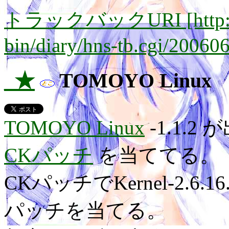
トラックバックURI [http://lay
bin/diary/hns-tb.cgi/20060
_★
TOMOYO Linux
TOMOYO Linux
-1.1.
CKパッチ
を当ててる。
CKパッチでKernel-2.6
パッチを当てる。