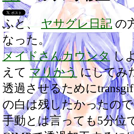
ふと、
ヤサグレ日記
の
なった。
メイドさんカウンタ
し
えて
マリかう
にしてみ
透過させるためにtrans
の白は残したかったので
手動とは言っても5分位