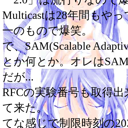
Multicastは28年間
一のもので爆笑。
で、SAM(Scalable Adap
とか何とか。オレはSA
だが...
RFCの実験番号も取得
て来た。
てな感じで制限時刻の20