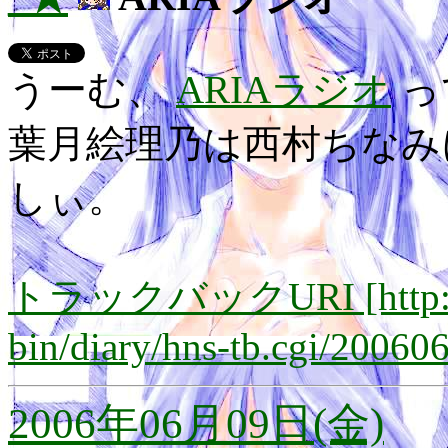
うーむ、
ARIAラジオ
っ
葉月絵理乃は西村ちなみ
しぃ。
トラックバックURI [http://lay
bin/diary/hns-tb.cgi/20060
2006年06月09日(金)