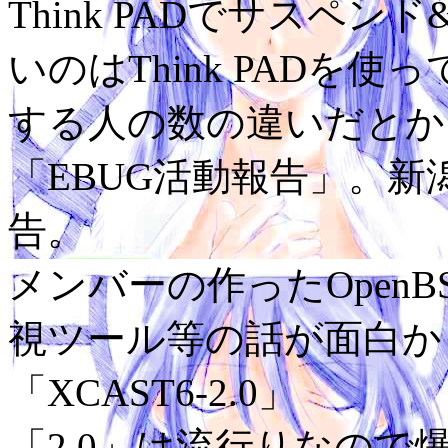
Think PADでサスペ
いのはThink PADを
する人の数の違いだとか
「EBUG活動報告」。新
告。
メンバーの作ったOpenBS
視ツール等の話が面白か
「XCAST6-2.0」
「2.0」は流行りなので