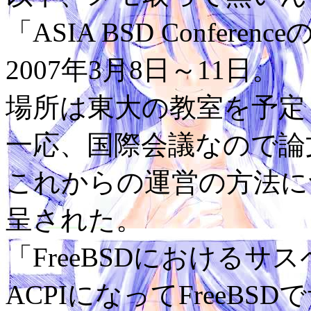
「ASIA BSD Confe
2007年3月8日～11日。
場所は東大の教室を予定
一応、国際会議なので論
これからの運営の方法に
呈された。
「FreeBSDにおける
ACPIになってFreeB