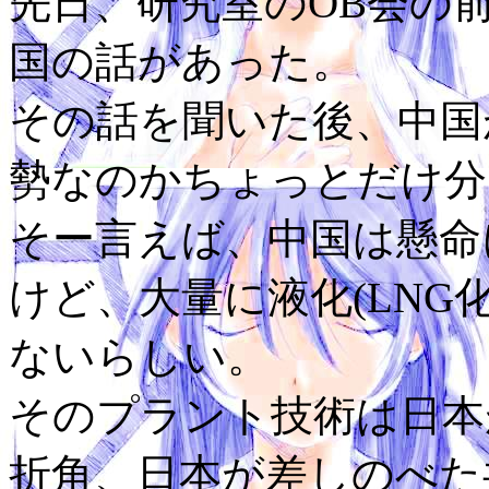
先日、研究室のOB会の
国の話があった。
その話を聞いた後、中国
勢なのかちょっとだけ分
そー言えば、中国は懸命
けど、大量に液化(LNG
ないらしい。
そのプラント技術は日本
折角、日本が差しのべた