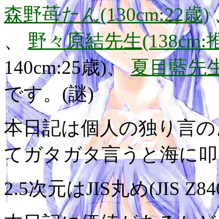
森野苺たん(130cm:22歳)
、
野々原結先生(138cm:
140cm:25歳)、
夏目藍先生(
です。(謎)
本日記は個人の独り言の
てガタガタ言うと海に叩
2.5次元はJIS丸め(JIS Z