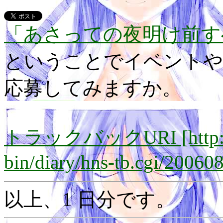
「あさっての夜明け前す
ということでイベントや
応募してみますか。
トラックバックURI [http://lay
bin/diary/hns-tb.cgi/20060
以上、1 日分です。