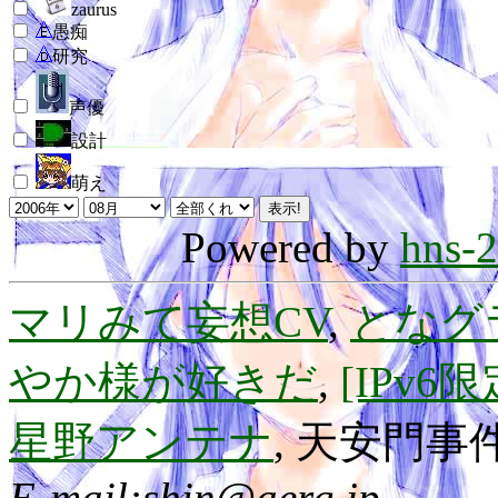
zaurus
愚痴
研究
声優
設計
萌え
Powered by
hns-2
マリみて妄想CV
,
となグ
やか様が好きだ
,
[IPv
星野アンテナ
, 天安門事件
E-mail:shin@aerg.jp