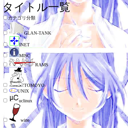
タイトル一覧
カテゴリ分類
GLAN-TANK
INET
MISC
RAMS
TOMOYO
UNIX
uclinux
wine