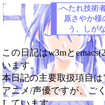
-へたれ技術者
原さやか様
う、しがな
この日記はw3mとemacs(
います。
本日記の主要取扱項目は電
アニメ/声優ですが、ご
しています。