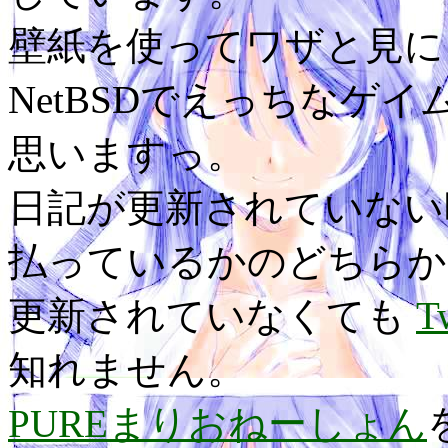
壁紙を使ってワザと見に
NetBSDでえっちなゲ
思いますっ。
日記が更新されていない
払っているかのどちらか
更新されていなくても
T
知れません。
PUREまりおねーしょん