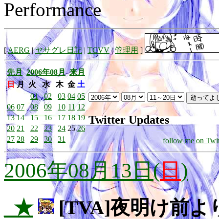
Performance
[
AERG
|
ヤサグレ日記
|
TCVV
|
管理用
]
先月
2006年08月
来月
日
月
火
水
木
金
土
01
02
03
04
05
06
07
08
09
10
11
12
Twitter Updates
13
14
15
16
17
18
19
20
21
22
23
24
25
26
27
28
29
30
31
follow me on Twit
2006年08月13日(
日
)
_★
[TVA]夜明け前