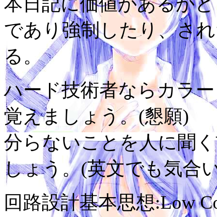
本日記に価値があるかど
であり強制したり、され
る。
ハード技術者ならカラーコ
覚えましょう。(懇願)
分らないことを人に聞く
しょう。(英文でも気合い
回路設計基本思想:Low Cost,