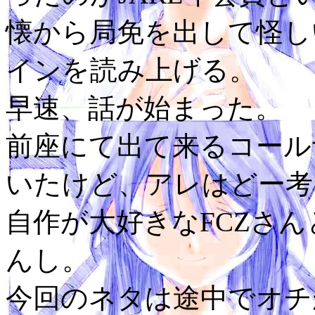
懐から局免を出して怪し
インを読み上げる。
早速、話が始まった。
前座にて出て来るコール
いたけど、アレはどー考
自作が大好きなFCZさ
んし。
今回のネタは途中でオチ