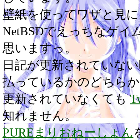
壁紙を使ってワザと見に
NetBSDでえっちなゲ
思いますっ。
日記が更新されていない
払っているかのどちらか
更新されていなくても
T
知れません。
PUREまりおねーしょん