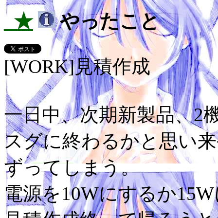
_★
やったこと
[WORK]見積作成
一日中、次期新製品、2
スグに終わるかと思い来
ずってしまう。
電源を10Wにするか15