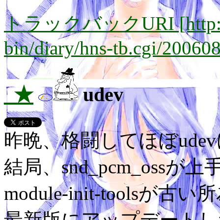
トラックバックURI [http://lay
bin/diary/hns-tb.cgi/20060
_★
udev
昨晩、格闘してほぼude
結局、snd_pcm_os
module-init-toolsが
最新版にアップデートし