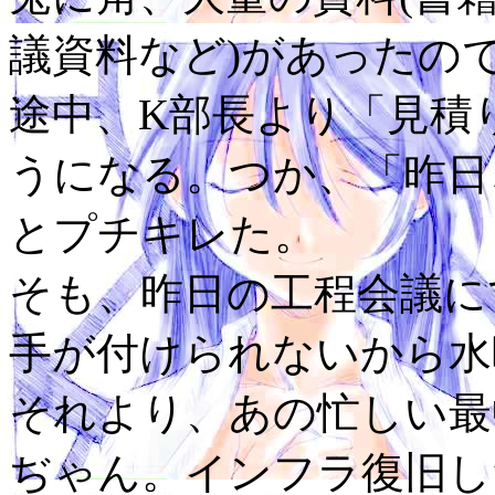
議資料など)があったの
途中、K部長より「見積
うになる。つか、「昨日、
とプチキレた。
そも、昨日の工程会議に
手が付けられないから水
それより、あの忙しい最
ぢゃん。インフラ復旧した