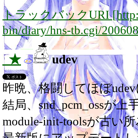
トラックバックURI [http://lay
bin/diary/hns-tb.cgi/20060
_★
udev
昨晩、格闘してほぼude
結局、snd_pcm_os
module-init-toolsが
最新版にアップデートし