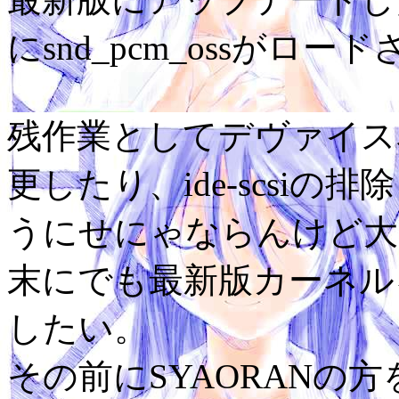
にsnd_pcm_ossがロ
残作業としてデヴァイス
更したり、ide-scsiの排
うにせにゃならんけど大
末にでも最新版カーネル
したい。
その前にSYAORANの