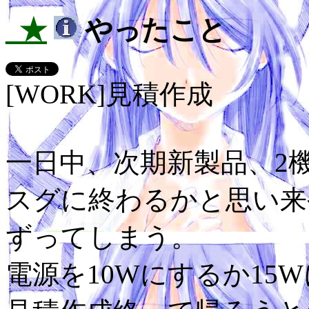
_★
やったこと
[WORK]見積作成
一日中、次期新製品、2
スグに終わるかと思い来
ずってしまう。
電源を10Wにするか15