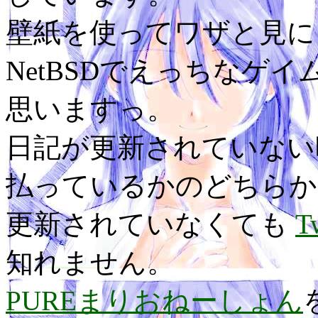
壁紙を使ってワザと見に
NetBSDでえっちなゲ
思いますっ。
日記が更新されていない
払っているかのどちらか
更新されていなくても
T
知れません。
PUREまりおねーしょん