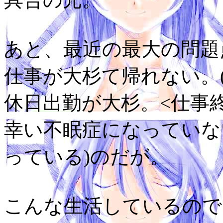
あと、最近の最大の問題
仕事が大杉て帰れない。(;_
休日出勤が大杉。<仕事
幸い不眠症になっていな
っている)のだが。
こんな生活しているので