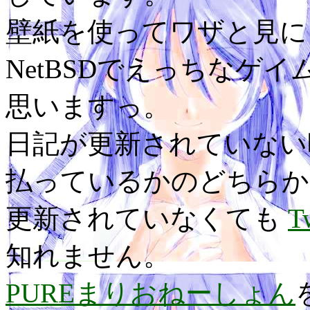
壁紙を使ってワザと見に
NetBSDでえっちなゲ
思いますっ。
日記が更新されていない
払っているかのどちらか
更新されていなくても
T
知れません。
PUREまりおねーしょん