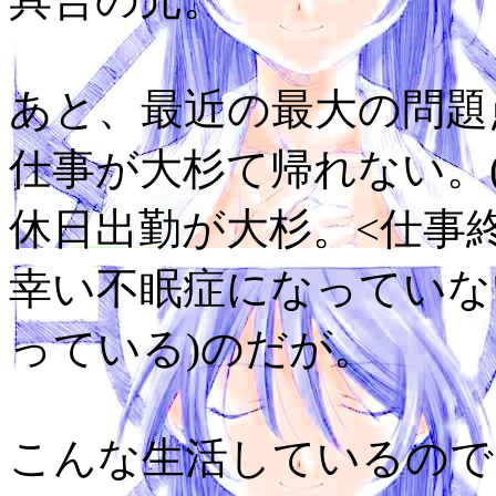
あと、最近の最大の問題
仕事が大杉て帰れない。(;_
休日出勤が大杉。<仕事
幸い不眠症になっていな
っている)のだが。
こんな生活しているので