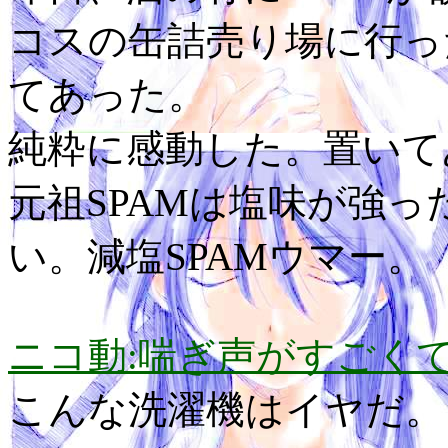
コスの缶詰売り場に行っ
てあった。
純粋に感動した。置いてあ
元祖SPAMは塩味が強
い。減塩SPAMウマー。
ニコ動:喘ぎ声がすごく
こんな洗濯機はイヤだ。