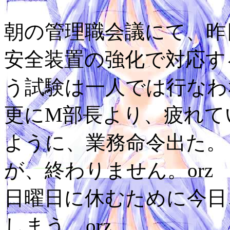
朝の管理職会議にて、昨
安全装置の強化で対応す
う試験は一人では行なわ
更にM部長より、疲れて
ように、業務命令出た。
が、終わりません。orz
日曜日に休むために今日
しまう。orz