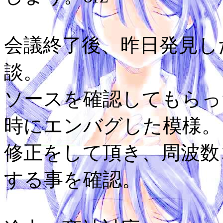
会議終了後、昨日発見し
談。
ソースを確認してもらっ
時にエンバグした模様。
修正をして頂き、周波数
する事を確認。