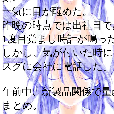
一気に目が醒めた。
昨晩の時点では出社日で
1度目覚まし時計が鳴っ
しかし、気が付いた時には
スグに会社に電話した。
午前中、新製品関係で量
まとめ。