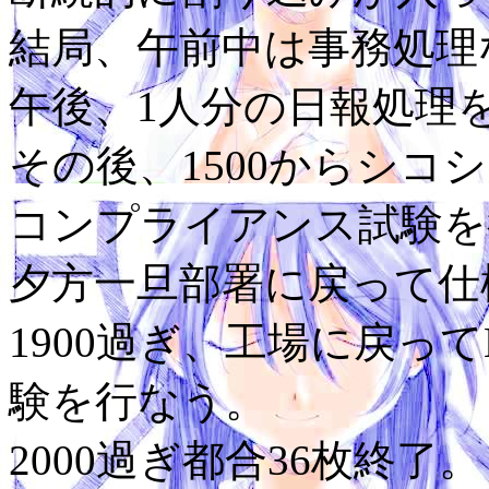
結局、午前中は事務処理
午後、1人分の日報処理
その後、1500からシコシコ
コンプライアンス試験を
夕方一旦部署に戻って仕
1900過ぎ、工場に戻ってE
験を行なう。
2000過ぎ都合36枚終了。