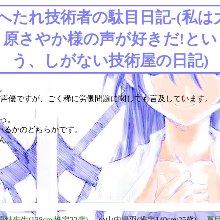
-へたれ技術者の駄目日記-(私は
原さやか様の声が好きだ!とい
う、しがない技術屋の日記)
す。
ニメ/声優ですが、ごく稀に労働問題に関しても言及しています。
すっ。
いるかのどちらかです。
ん。
。
。
結先生(138cm:推定22歳)
、小山内揚羽(推定140cm:25歳)、
夏目