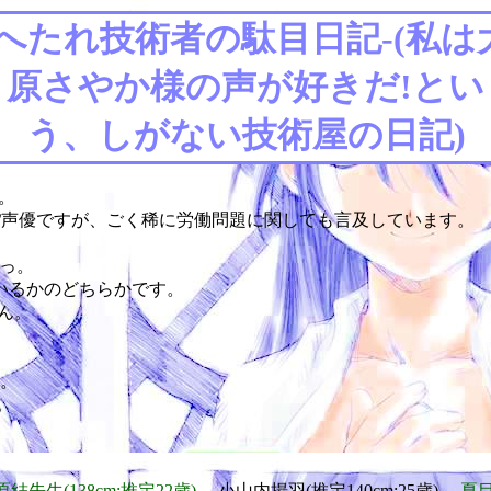
-へたれ技術者の駄目日記-(私は
原さやか様の声が好きだ!とい
う、しがない技術屋の日記)
す。
ニメ/声優ですが、ごく稀に労働問題に関しても言及しています。
すっ。
いるかのどちらかです。
ん。
。
。
結先生(138cm:推定22歳)
、小山内揚羽(推定140cm:25歳)、
夏目