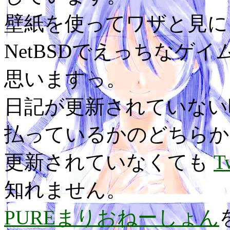
壁紙を使ってワザと見に
NetBSDでえっちなゲ
思いますっ。
日記が更新されていない
払っているかのどちらか
更新されていなくても
T
知れません。
PUREまりおねーしょん