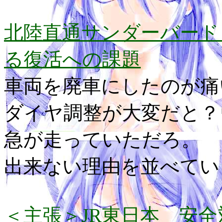
北陸直通サンダーバード
る復活への課題
車両を廃車にしたのが痛
ダイヤ調整が大変だと？
急が走っていただろ。
出来ない理由を並べてい
＜主張＞JR東日本 安