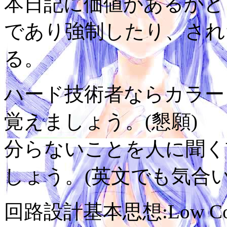
本日記に価値があるかど
であり強制したり、され
る。
ハード技術者ならカラーコ
覚えましょう。(懇願)
分らないことを人に聞く
しょう。(英文でも気合い
回路設計基本思想:Low Cost,