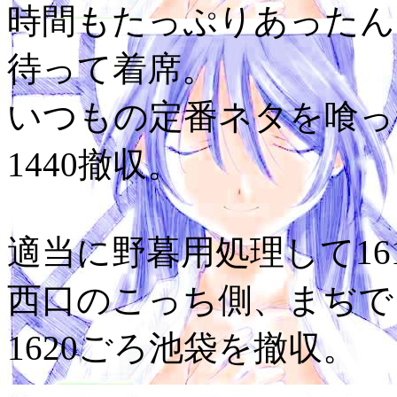
時間もたっぷりあったん
待って着席。
いつもの定番ネタを喰っ
1440撤収。
適当に野暮用処理して16
西口のこっち側、まぢで
1620ごろ池袋を撤収。