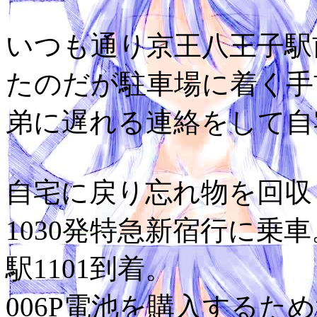
いつも通り京王八王子駅
たのだが駐車場に着く手
弟に遅れる連絡をして自
自宅に戻り忘れ物を回収
1030発特急新宿行に乗
駅1101到着。
006P電池を購入する