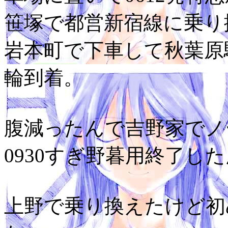
笹塚で都営新宿線に乗り
岩本町で下車して秋葉原駅
輪到着。
腹減ったんで吉野家でノ
0930すぎ野暮用終了し
上野で乗り換えたけど初