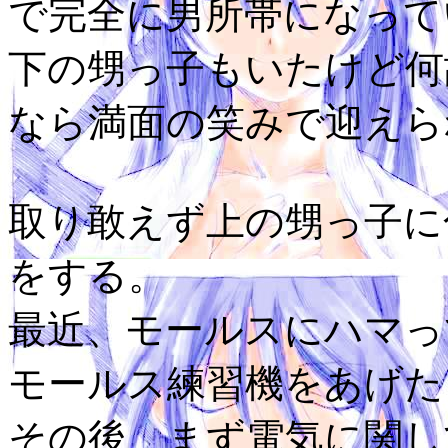
で完全に男所帯になって
下の甥っ子もいたけど何
なら満面の笑みで迎えられ
取り敢えず上の甥っ子に
をする。
最近、モールスにハマっ
モールス練習機をあげた
その後、まず電気に関し