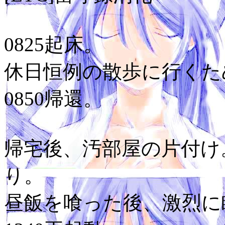
0825起床。
休日恒例の散歩に行くため
0850帰還。
帰宅後、汚部屋の片付け
り。
昼飯を喰った後、激烈に眠