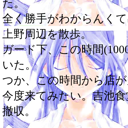
た。
全く勝手がわからんくて
上野周辺を散歩。
ガード下、この時間(10
いた。
つか、この時間から店が
今度来てみたい。吉池食堂
撤収。