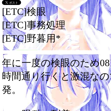
[ETC]検眼
[ETC]事務処理
[ETC]野暮用*
年に一度の検眼のため08
時間通り行くと激混なので
発。