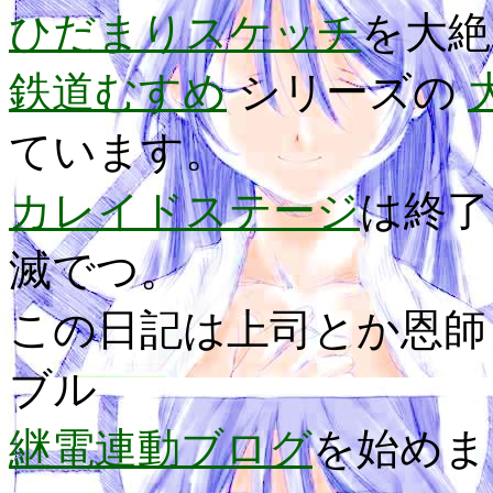
ひだまりスケッチ
を大絶
鉄道むすめ
シリーズの
ています。
カレイドステージ
は終
滅でつ。
この日記は上司とか恩師
ブル
継電連動ブログ
を始めま