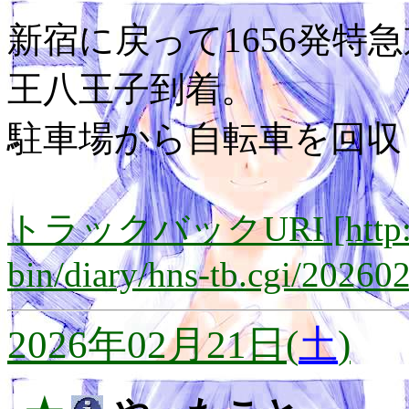
新宿に戻って1656発特急
王八王子到着。
駐車場から自転車を回収し
トラックバックURI [http://lay
bin/diary/hns-tb.cgi/20260
2026年02月21日(
土
)