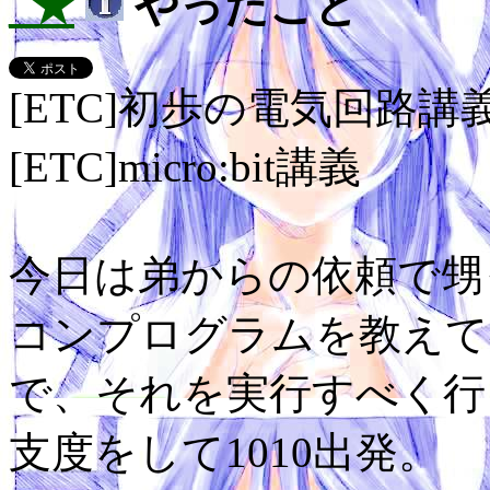
_★
やったこと
[ETC]初歩の電気回路講
[ETC]micro:bit講義
今日は弟からの依頼で甥
コンプログラムを教えて
で、それを実行すべく行
支度をして1010出発。