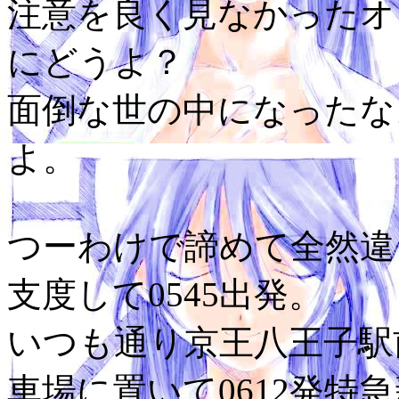
注意を良く見なかったオ
にどうよ？
面倒な世の中になったな
よ。
つーわけで諦めて全然違
支度して0545出発。
いつも通り京王八王子駅
車場に置いて0612発特