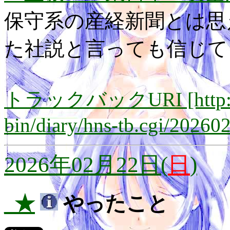
保守系の産経新聞とは思
た社説と言っても信じて
トラックバックURI [http://lay
bin/diary/hns-tb.cgi/20260
2026年02月22日(
日
)
_★
やったこと