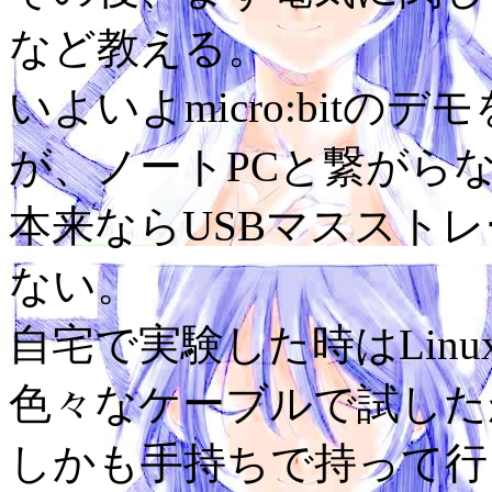
など教える。
いよいよmicro:bitのデ
が、ノートPCと繋がら
本来ならUSBマススト
ない。
自宅で実験した時はLinu
色々なケーブルで試した
しかも手持ちで持って行