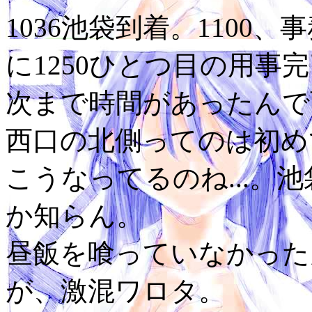
1036池袋到着。1100
に1250ひとつ目の用事
次まで時間があったんで
西口の北側ってのは初め
こうなってるのね...。
か知らん。
昼飯を喰っていなかった
が、激混ワロタ。