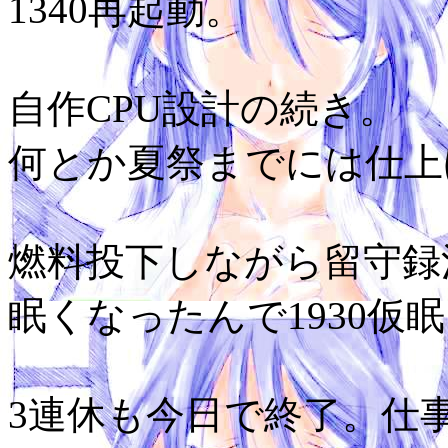
1340再起動。
自作CPU設計の続き。
何とか夏祭までには仕上
燃料投下しながら留守録
眠くなったんで1930仮眠
3連休も今日で終了。仕