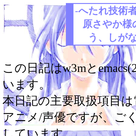
-へたれ技術者
原さやか様
う、しがな
この日記はw3mとemacs(
います。
本日記の主要取扱項目は電
アニメ/声優ですが、ご
しています。