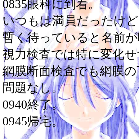
0835眼科に到着。
いつもは満員だったけど
暫く待っていると名前が
視力検査では特に変化せ
網膜断面検査でも網膜の
問題なし。
0940終了。
0945帰宅。