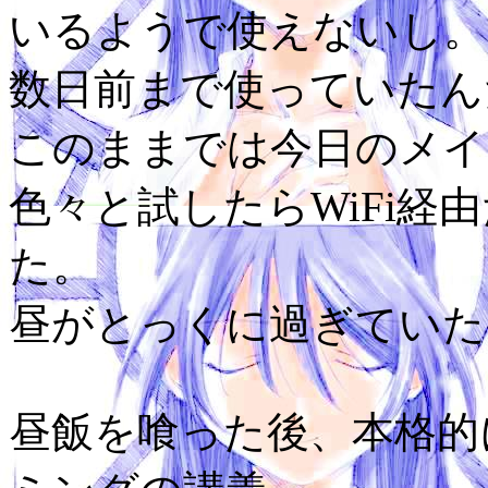
いるようで使えないし。
数日前まで使っていたんだ
このままでは今日のメイ
色々と試したらWiFi経
た。
昼がとっくに過ぎていた
昼飯を喰った後、本格的にm