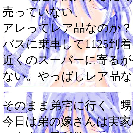
売っていない。
アレってレア品なのか？
バスに乗車して1125到
近くのスーパーに寄るが
ない。やっぱしレア品な
そのまま弟宅に行く。甥
今日は弟の嫁さんは実家