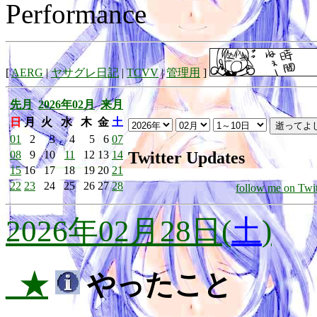
Performance
[
AERG
|
ヤサグレ日記
|
TCVV
|
管理用
]
先月
2026年02月
来月
日
月
火
水
木
金
土
01
2
3
4
5
6
07
Twitter Updates
08
9
10
11
12
13
14
15
16
17
18
19
20
21
22
23
24
25
26
27
28
follow me on Twit
2026年02月28日(
土
)
_★
やったこと