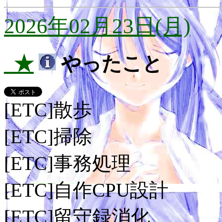
2026年02月23日(月)
_★
やったこと
[ETC]散歩
[ETC]掃除
[ETC]事務処理
[ETC]自作CPU設計
[ETC]留守録消化