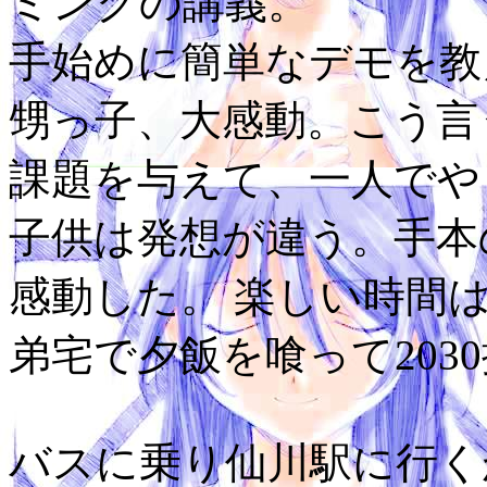
ミングの講義。
手始めに簡単なデモを教
甥っ子、大感動。こう言
課題を与えて、一人でや
子供は発想が違う。手本
感動した。 楽しい時間
弟宅で夕飯を喰って203
バスに乗り仙川駅に行く