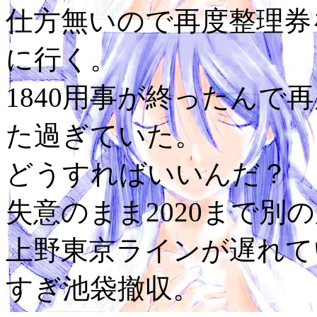
仕方無いので再度整理券
に行く。
1840用事が終ったんで
た過ぎていた。
どうすればいいんだ？
失意のまま2020まで別
上野東京ラインが遅れてい
すぎ池袋撤収。