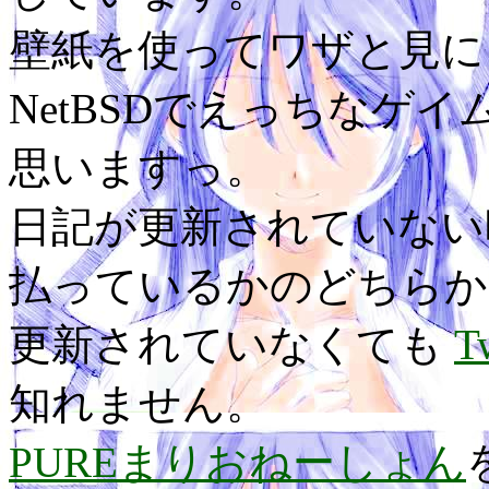
壁紙を使ってワザと見に
NetBSDでえっちなゲ
思いますっ。
日記が更新されていない
払っているかのどちらか
更新されていなくても
T
知れません。
PUREまりおねーしょん