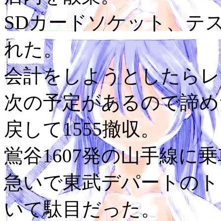
SDカードソケット、テ
れた。
会計をしようとしたらレ
次の予定があるので諦め
戻して1555撤収。
鴬谷1607発の山手線に乗
急いで東武デパートのト
いて駄目だった。