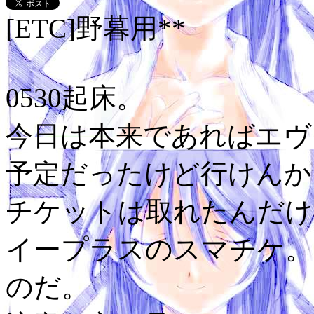
[ETC]野暮用**
0530起床。
今日は本来であればエヴ
予定だったけど行けんか
チケットは取れたんだけ
イープラスのスマチケ。
のだ。