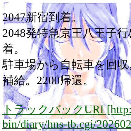
2047新宿到着。
2048発特急京王八王子行
着。
駐車場から自転車を回収
補給。2200帰還。
トラックバックURI [http://lay
bin/diary/hns-tb.cgi/20260