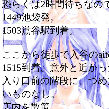
恐らくは2時間待ちなの
1449池袋発。
1503鴬谷駅到着。
ここから徒歩で入谷のait
1515到着。意外と近か
入り口前の階段に、つめ
いものなし。
店内を散策。