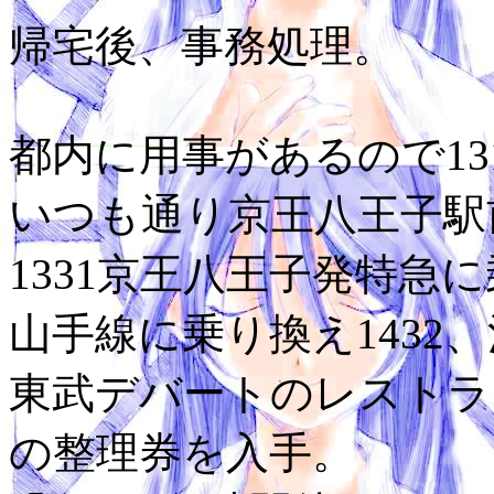
帰宅後、事務処理。
都内に用事があるので13
いつも通り京王八王子駅
1331京王八王子発特急に
山手線に乗り換え1432
東武デバートのレストラ
の整理券を入手。