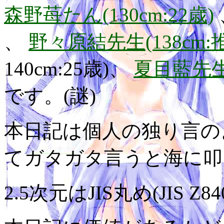
森野苺たん(130cm:22歳)
、
野々原結先生(138cm:
140cm:25歳)、
夏目藍先生(
です。(謎)
本日記は個人の独り言の
てガタガタ言うと海に叩
2.5次元はJIS丸め(JIS Z