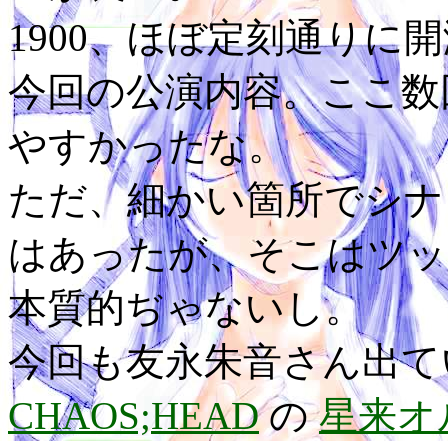
1900、ほぼ定刻通りに
今回の公演内容。ここ数
やすかったな。
ただ、細かい箇所でシナ
はあったが、そこはツッ
本質的ぢゃないし。
今回も友永朱音さん出て
CHAOS;HEAD
の
星来オ