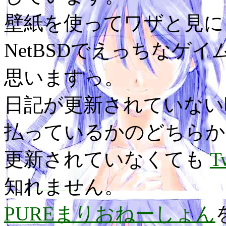
壁紙を使ってワザと見に
NetBSDでえっちなゲ
思いますっ。
日記が更新されていない
払っているかのどちらか
更新されていなくても
T
知れません。
PUREまりおねーしょん