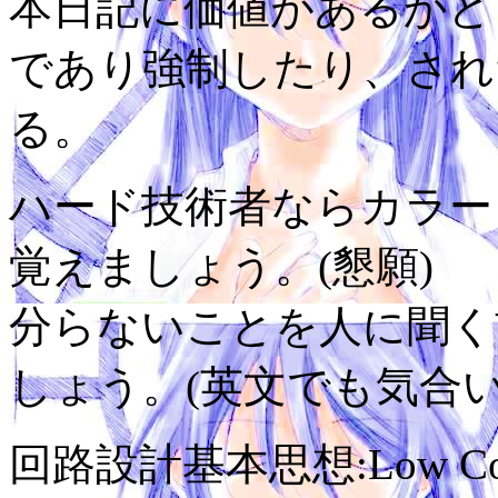
本日記に価値があるかど
であり強制したり、され
る。
ハード技術者ならカラーコ
覚えましょう。(懇願)
分らないことを人に聞く
しょう。(英文でも気合い
回路設計基本思想:Low Cost,