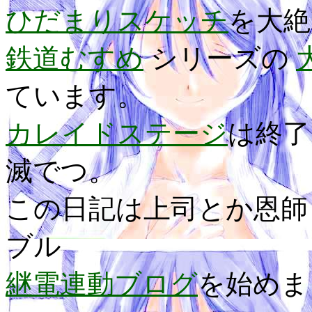
ひだまりスケッチ
を大絶
鉄道むすめ
シリーズの
ています。
カレイドステージ
は終
滅でつ。
この日記は上司とか恩師
ブル
継電連動ブログ
を始めま