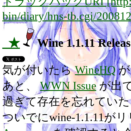
トラックバックURI [http://lay
bin/diary/hns-tb.cgi/20081
_★
Wine 1.1.11 Relea
気が付いたら
WineHQ
が
あと、
WWN Issue
が出
過ぎて存在を忘れていた
ついでにwine-1.1.1