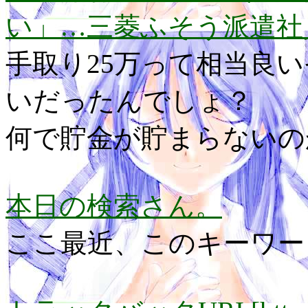
い」…三菱ふそう派遣社
手取り25万って相当良
いだったんでしょ？
何で貯金が貯まらないの
本日の検索さん。
ここ最近、このキーワー