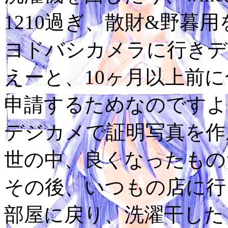
1210過ぎ、散財&野暮
ヨドバシカメラに行きデ
えーと、10ヶ月以上前
申請するためなのですよ
デジカメで証明写真を作
世の中、良くなったもの
その後、いつもの店に行
部屋に戻り、洗濯干した