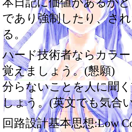
本日記に価値があるかど
であり強制したり、され
る。
ハード技術者ならカラーコ
覚えましょう。(懇願)
分らないことを人に聞く
しょう。(英文でも気合い
回路設計基本思想:Low Cost,