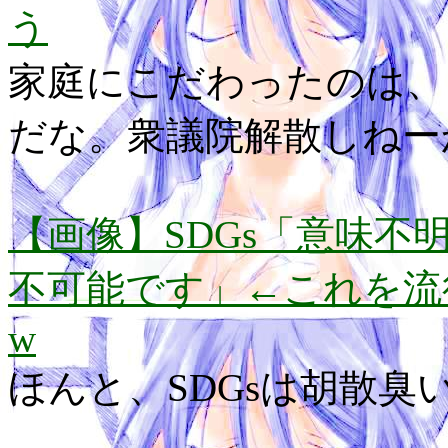
う
家庭にこだわったのは、
だな。衆議院解散しねー
【画像】SDGs「意味不
不可能です」←これを流
w
ほんと、SDGsは胡散臭