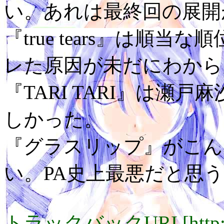
い。あれは最終回の展開
『true tears』は順
レた原因が未だにわから
『TARI TARI』は瀬
しかった。
『グラスリップ』がこん
い。PA史上最悪だと思
トラックバックURI [http://lay