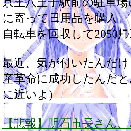
京王八王子駅前の駐車場
に寄って日用品を購入。
自転車を回収して2050
最近、気が付いたんだけ
産革命に成功したんだと
に近いよ)
【悲報】明石市長さん、