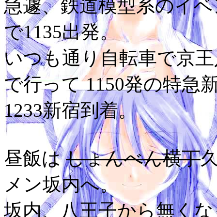
急遽、鉄道模型系のイベ
で1135出発。
いつも通り自転車で京王
で行って 1150発の特
1233新宿到着。
昼飯は
しょんべん横丁
メン坂内へ。
坂内、八王子から無くな