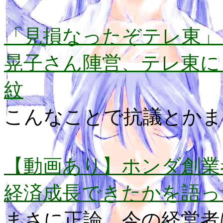
「見損なったぞテレ東」
晃子さん陣営、テレ東に
紋
こんなことで抗議とかま
【動画あり】ホンダ創業
経済成長できたかを語っ
まさに正論。今の経営者