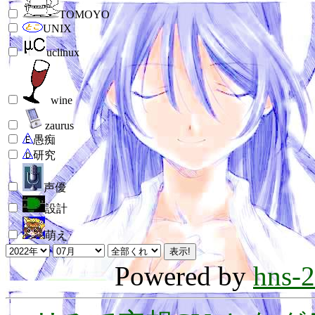
TOMOYO
UNIX
uclinux
wine
zaurus
愚痴
研究
声優
設計
萌え
Powered by
hns-2