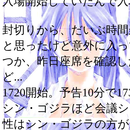
入場開始していたんで入
封切りから、だいぶ時間
と思ったけど意外に入っ
つか、昨日座席を確認し
ど...
1720開始。予告10分で17
シン・ゴジラほど会議シ
性はシン・ゴジラの方が