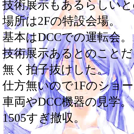
技術展示もあるらしいと
場所は2Fの特設会場。
基本はDCCでの運転会。
技術展示あるとのことだ
無く拍子抜けした。
仕方無いので1Fのショ
車両やDCC機器の見学。
1505すぎ撤収。