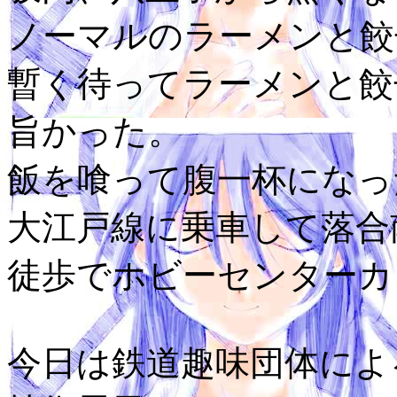
ノーマルのラーメンと餃
暫く待ってラーメンと餃
旨かった。
飯を喰って腹一杯になっ
大江戸線に乗車して落合
徒歩でホビーセンターカト
今日は鉄道趣味団体によ