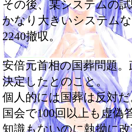
その後、某システムの試
かなり大きいシステムな
2240撤収。
安倍元首相の国葬問題。
決定したとのこと。
個人的には国葬は反対だ
国会で100回以上も虚
知識もないのに執拗に改