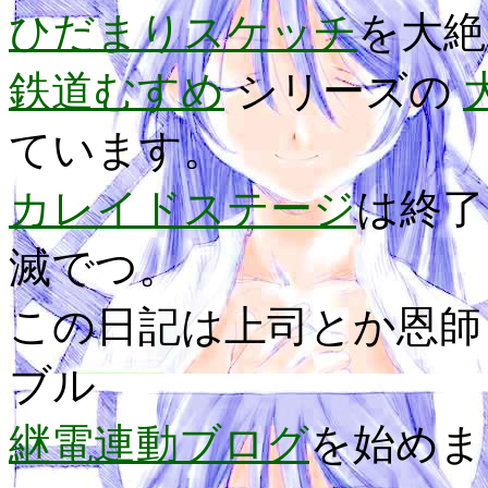
ひだまりスケッチ
を大絶
鉄道むすめ
シリーズの
ています。
カレイドステージ
は終
滅でつ。
この日記は上司とか恩師
ブル
継電連動ブログ
を始めま