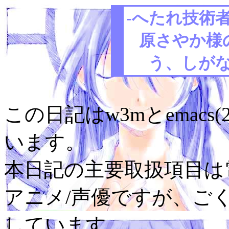
-へたれ技術者
原さやか様
う、しがな
この日記はw3mとemacs(
います。
本日記の主要取扱項目は電
アニメ/声優ですが、ご
しています。