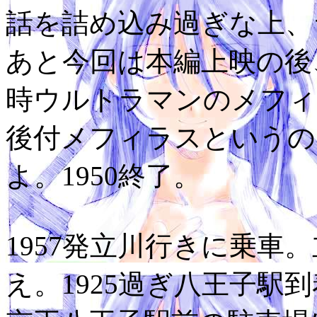
話を詰め込み過ぎな上、
あと今回は本編上映の後
時ウルトラマンのメフィ
後付メフィラスというの
よ。1950終了。
1957発立川行きに乗車。
え。1925過ぎ八王子駅