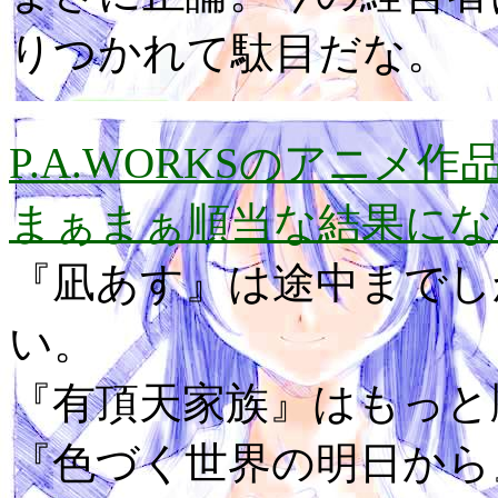
りつかれて駄目だな。
P.A.WORKSのアニ
まぁまぁ順当な結果にな
『凪あす』は途中までし
い。
『有頂天家族』はもっと
『色づく世界の明日から