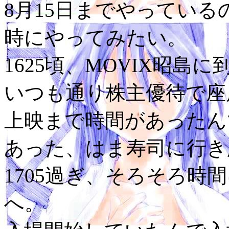
8月15日までやってい
時にやってみたい。
1625頃、MOVIX昭島に
いつも通り株主優待で座
上映まで時間があったん
あった、はま寿司に行き
1705過ぎ、そろそろ時
へ。