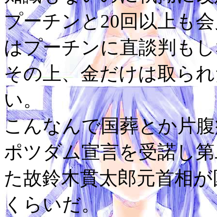
プーチンと20回以上も
はプーチンに直談判もし
その上、金だけは取られ
い。
こんなんで国葬とか片腹
ポツダム宣言を受諾し第
た故鈴木貫太郎元首相が
くらいだ。