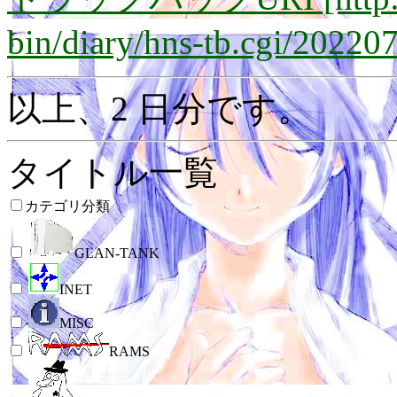
bin/diary/hns-tb.cgi/20220
以上、2 日分です。
タイトル一覧
カテゴリ分類
GLAN-TANK
INET
MISC
RAMS