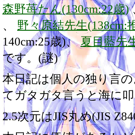
森野苺たん(130cm:22歳)
、
野々原結先生(138cm:
140cm:25歳)、
夏目藍先生(
です。(謎)
本日記は個人の独り言の
てガタガタ言うと海に叩
2.5次元はJIS丸め(JIS Z