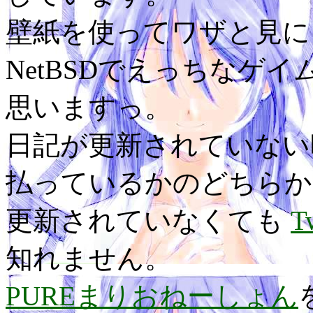
壁紙を使ってワザと見に
NetBSDでえっちなゲ
思いますっ。
日記が更新されていない
払っているかのどちらか
更新されていなくても
T
知れません。
PUREまりおねーしょん