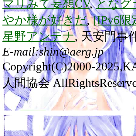
マリみて妄想CV
,
となグ
やか様が好きだ
,
[IPv
星野アンテナ
, 天安門事件
E-mail:shin@aerg.jp
Copyright(C)2000-2025
人間協会 AllRightsReserve