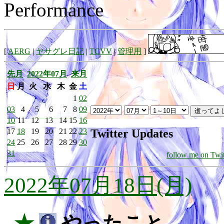
Performance
[
AERG
|
ヤサグレ日記
|
TCVV
|
管理用
]
先月
2022年07月
来月
日
月
火
水
木
金
土
1
02
03
4
5
6
7
8
09
10
11
12
13
14
15
16
Twitter Updates
17
18
19
20
21
22
23
24
25
26
27
28
29
30
31
follow me on Twit
2022年07月18日(月)
_★
やったこと