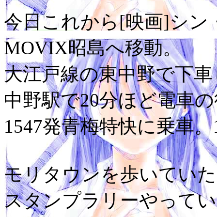
今日これから[映画]シ
MOVIX昭島へ移動。
大江戸線の東中野で下車
中野駅で20分ほど電車
1547発青梅特快に乗車。
モリタウンを歩いていた
スタンプラリーやってい