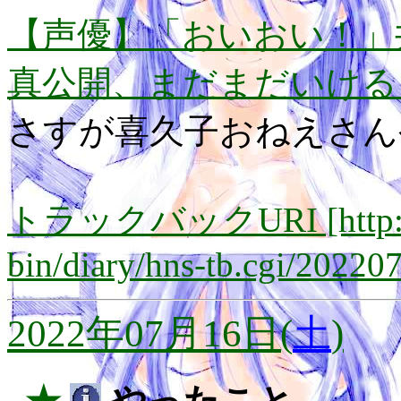
【声優】「おいおい！」井
真公開、まだまだいける
さすが喜久子おねえさん
トラックバックURI [http://lay
bin/diary/hns-tb.cgi/20220
2022年07月16日(
土
)