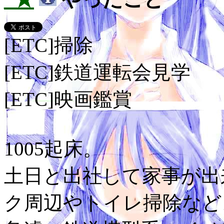
[ETC]掃除
[ETC]鉄道運転会見学
[ETC]映画鑑賞
1005起床。
土日と出社して家事が出
ク周辺やトイレ掃除など