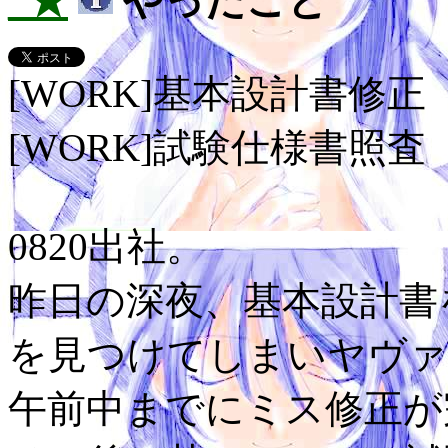
_★
やったこと
[WORK]基本設計書修正
[WORK]試験仕様書照査
0820出社。
昨日の深夜、基本設計書
を見つけてしまいヤヴァ
午前中までにミス修正が